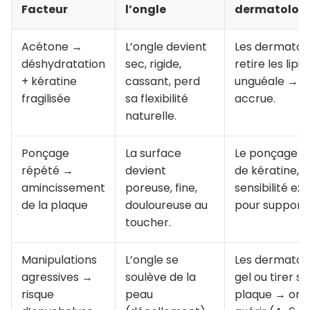
Facteur
l’ongle
dermatolog
Acétone →
L’ongle devient
Les dermatolo
déshydratation
sec, rigide,
retire les lipi
+ kératine
cassant, perd
unguéale → risq
fragilisée
sa flexibilité
accrue.
naturelle.
Ponçage
La surface
Le ponçage m
répété →
devient
de kératine, 
amincissement
poreuse, fine,
sensibilité e
de la plaque
douloureuse au
pour supporte
toucher.
Manipulations
L’ongle se
Les dermatolo
agressives →
soulève de la
gel ou tirer s
risque
peau
plaque → ony