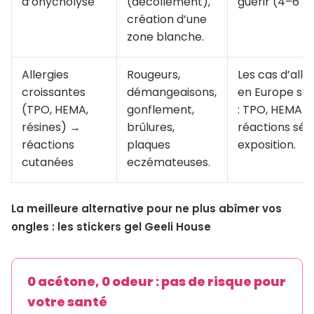
d’onycholyse
(décollement),
guérir (4–6 mo
création d’une
zone blanche.
Allergies
Rougeurs,
Les cas d’alle
croissantes
démangeaisons,
en Europe sel
(TPO, HEMA,
gonflement,
: TPO, HEMA e
résines) →
brûlures,
réactions sé
réactions
plaques
exposition.
cutanées
eczémateuses.
La meilleure alternative pour ne plus abîmer vos
ongles : les stickers gel Geeli House
0 acétone, 0 odeur : pas de risque pour
votre santé