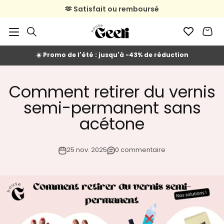
Passer au contenu
🫶 Satisfait ou remboursé
🚚 Livraison en 2 à 4 jours ouvrés
☀️ Promo de l'été : jusqu'à -43% de réduction
Comment retirer du vernis
semi-permanent sans
acétone
25 nov. 2025
0 commentaire