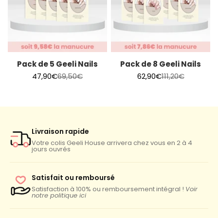
Pack de 5 Geeli Nails
Pack de 8 Geeli Nails
Prix de vente
Prix normal
Prix de vente
Prix normal
47,90€
69,50€
62,90€
111,20€
Livraison rapide
Votre colis Geeli House arrivera chez vous en 2 à 4
jours ouvrés
Satisfait ou remboursé
Satisfaction à 100% ou remboursement intégral !
Voir
notre politique ici