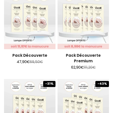
Pack Découverte
Pack Découverte
Premium
Prix de vente
Prix normal
47,90€
69,50€
Prix de vente
Prix normal
62,90€
111,20€
-31%
-43%