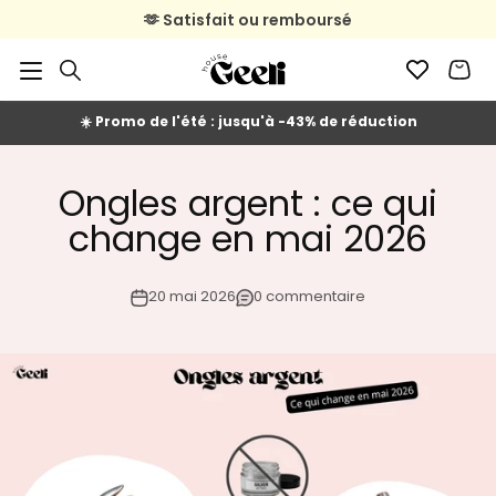
Passer au contenu
🫶 Satisfait ou remboursé
🚚 Livraison en 2 à 4 jours ouvrés
☀️ Promo de l'été : jusqu'à -43% de réduction
Ongles argent : ce qui
change en mai 2026
20 mai 2026
0 commentaire