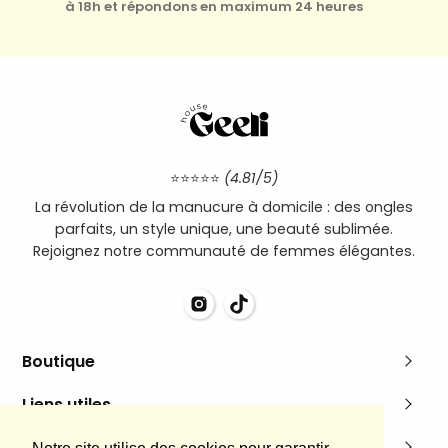
à 18h et répondons en maximum 24 heures
⭐⭐⭐⭐⭐
(4.81/5)
La révolution de la manucure à domicile : des ongles
parfaits, un style unique, une beauté sublimée.
Rejoignez notre communauté de femmes élégantes.
Boutique
Pack découverte
Liens utiles
Boutique
À propos
Mentions légales