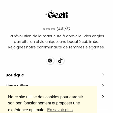
⭐⭐⭐⭐⭐
(4.81/5)
La révolution de la manucure à domicile : des ongles
parfaits, un style unique, une beauté sublimée.
Rejoignez notre communauté de femmes élégantes.
Boutique
Pack découverte
Liens utiles
Boutique
À propos
Mentions légales
Notre site utilise des cookies pour garantir
Accessoires
Compte client
son bon fonctionnement et proposer une
Mentions Légales
FR | EUR €
expérience optimale.
En savoir plus
Faire un retour