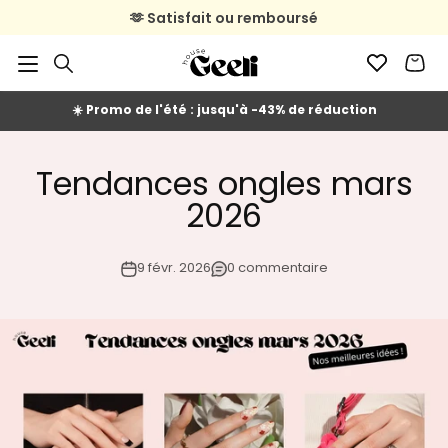
Passer au contenu
🫶 Satisfait ou remboursé
🚚 Livraison en 2 à 4 jours ouvrés
☀️ Promo de l'été : jusqu'à -43% de réduction
Tendances ongles mars
2026
9 févr. 2026
0 commentaire