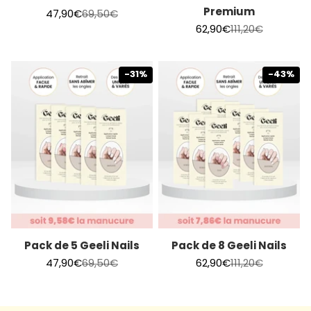
Premium
Prix de vente
Prix normal
47,90€
69,50€
Prix de vente
Prix normal
62,90€
111,20€
-31%
-43%
Pack de 5 Geeli Nails
Pack de 8 Geeli Nails
Prix de vente
Prix normal
Prix de vente
Prix normal
47,90€
69,50€
62,90€
111,20€