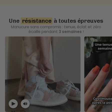
Une
résistance
à toutes épreuves
Manucure sans compromis : tenue, éclat et zéro
écaille pendant
3 semaines
!