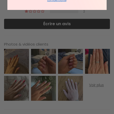
confidentialité
.
5
2
Écrire un avis
Photos & vidéos clients