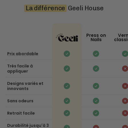
La différence
Geeli House
Press on
Vern
Nails
class
Prix abordable
Très facile à
appliquer
Designs variés et
innovants
Sans odeurs
Retrait facile
Durabilité jusqu'à 3