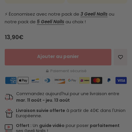
⚡️ Économisez avec notre pack de
3 Geeli Nails
ou
notre pack de
5 Geeli Nails
au choix !
Prix de vente
13,90€
Ajouter au panier
Paiement sécurisé
Commandez aujourd'hui pour une livraison entre
mar. 11 août - jeu. 13 août
Livraison suivie offerte
à partir de 40€ dans l'Union
Européenne.
Offert :
Un
guide vidéo
pour poser
parfaitement
ses Geeli Nails !