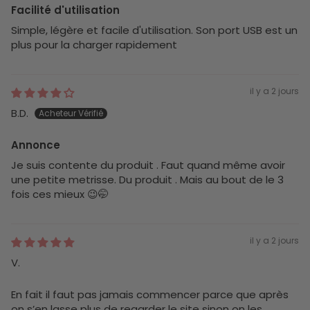
Facilité d'utilisation
Simple, légère et facile d'utilisation. Son port USB est un
plus pour la charger rapidement
il y a 2 jours
B.D.
Annonce
Je suis contente du produit . Faut quand même avoir
une petite metrisse. Du produit . Mais au bout de le 3
fois ces mieux 😉🤭
il y a 2 jours
V.
En fait il faut pas jamais commencer parce que après
on s’en lasse plus de regarder le site sinon on les