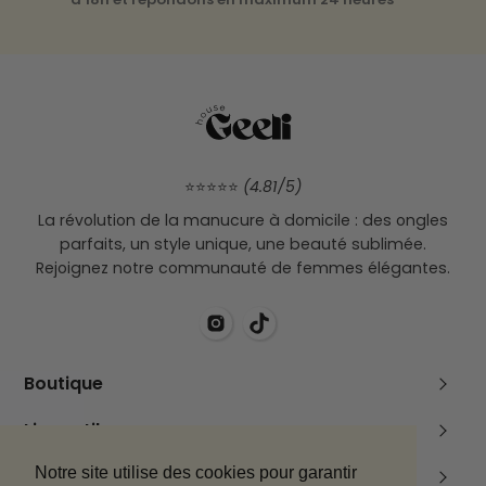
⭐⭐⭐⭐⭐
(4.81/5)
La révolution de la manucure à domicile : des ongles
parfaits, un style unique, une beauté sublimée.
Rejoignez notre communauté de femmes élégantes.
Boutique
Pack découverte
Liens utiles
Boutique
À propos
Notre site utilise des cookies pour garantir
Mentions légales