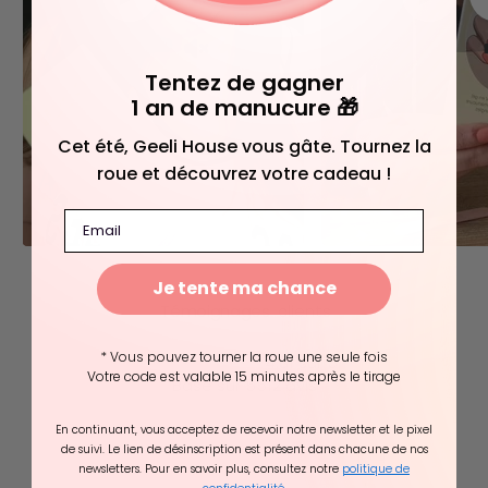
Tentez de gagner
1 an de manucure 🎁
Cet été, Geeli House vous gâte. Tournez la
roue et découvrez votre cadeau !
Email
Je tente ma chance
Témoignages
clients
4.81 sur 5
* Vous pouvez tourner la roue une seule fois
Votre code est valable 15 minutes après le tirage
Basé sur 5512 avis
4481
En continuant, vous acceptez de recevoir notre newsletter et le pixel
de suivi. Le lien de désinscription est présent dans chacune de nos
1004
newsletters. Pour en savoir plus, consultez notre
politique de
20