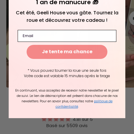
1 an de manucure 🎁
Cet été, Geeli House vous gâte. Tournez la
roue et découvrez votre cadeau !
Email
Je tente ma chance
* Vous pouvez tourner la roue une seule fois
Votre code est valable 15 minutes après le tirage
En continuant, vous acceptez de recevoir notre newsletter et le pixel
de suivi. Le lien de désinscription est présent dans chacune de nos
newsletters. Pour en savoir plus, consultez notre
politique de
Témoignages
clients
confidentialité
.
4.81 sur 5
Basé sur 5509 avis