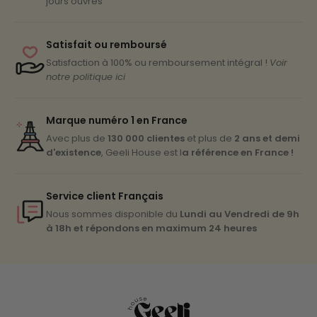
jours ouvrés
ongulaire et préparez-vous à vivre une expérience
seront affichés lors de la validation de votre
de manucure unique avec Geeli House !
commande, selon votre pays de résidence.
Satisfait ou remboursé
Nous nous efforçons de traiter et d'expédier
Satisfaction à 100% ou remboursement intégral !
Voir
toutes les commandes dans les plus brefs délais.
notre politique ici
Veuillez noter que les délais de livraison peuvent
varier en fonction des conditions locales de
Marque numéro 1 en France
livraison et des procédures douanières. Pour toute
Avec plus de
130 000 clientes
et plus de
2 ans et demi
question concernant l'expédition ou pour suivre
d'existence
, Geeli House est l
a référence en France !
votre commande, n'hésitez pas à nous contacter.
Service client Français
Nous sommes disponible du
Lundi au Vendredi de 9h
à 18h et répondons en maximum 24 heures