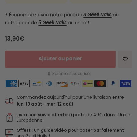
⚡️ Économisez avec notre pack de
3 Geeli Nails
ou
notre pack de
5 Geeli Nails
au choix !
Prix de vente
13,90€
Ajouter au panier
Paiement sécurisé
Commandez aujourd'hui pour une livraison entre
lun. 10 août - mer. 12 août
Livraison suivie offerte
à partir de 40€ dans l'Union
Européenne.
Offert :
Un
guide vidéo
pour poser
parfaitement
ses Geeli Nails !