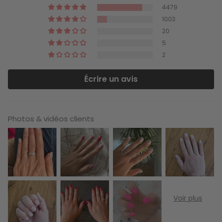
4479
1003
20
5
2
Écrire un avis
Photos & vidéos clients