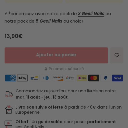
⚡️ Économisez avec notre pack de
3 Geeli Nails
ou
notre pack de
5 Geeli Nails
au choix !
Prix de vente
13,90€
Ajouter au panier
Paiement sécurisé
Commandez aujourd'hui pour une livraison entre
mar. 11 août - jeu. 13 août
Livraison suivie offerte
à partir de 40€ dans l'Union
Européenne.
Offert :
Un
guide vidéo
pour poser
parfaitement
ses Geeli Nails !