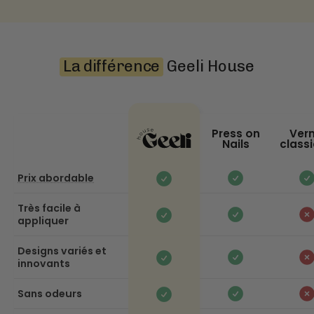
La différence
Geeli House
Press on
Vern
Nails
class
Prix abordable
Très facile à
appliquer
Designs variés et
innovants
Sans odeurs