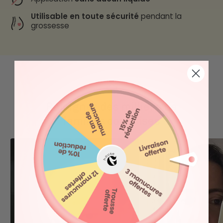
Utilisable en toute sécurité
pendant la
grossesse
Rejoignez des milliers de
femmes conquises