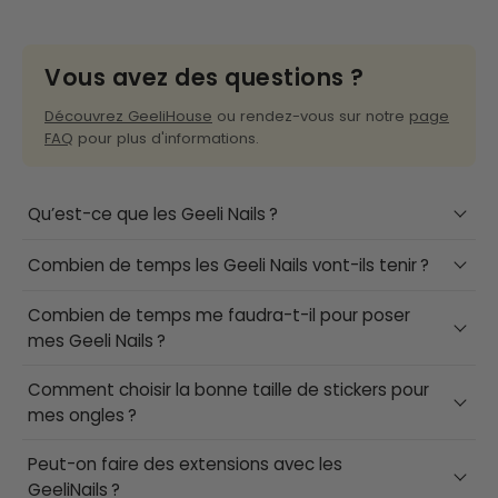
Vous avez des questions ?
Découvrez GeeliHouse
ou rendez-vous sur notre
page
FAQ
pour plus d'informations.
Qu’est-ce que les Geeli Nails ?
Combien de temps les Geeli Nails vont-ils tenir ?
Imaginez des ongles en gel de salon combinés
avec des autocollants basiques que vous
Combien de temps me faudra-t-il pour poser
Les Geeli Nails peuvent durer au moins 3 semaines
connaissez.
mes Geeli Nails ?
à condition de respecter minutieusement les
Et bien, c'est exactement ce que nous offrons
conseils d'application !
Comment choisir la bonne taille de stickers pour
Le temps de pose des Geeli Nails est d'environ 10
avec notre technologie révolutionnaire du semi-
mes ongles ?
minutes !
durçi !
Cela peut prendre un peu plus de temps lors de
Peut-on faire des extensions avec les
Chaque kit Geeli Nails comprend 20 bandes UV de
Vous bénéficiez de la qualité d'une manucure en
GeeliNails ?
votre première pose. Mais vous serez beaucoup
différentes tailles pour s'assurer qu'elles
salon, mais à moitié prix, en moitié moins de