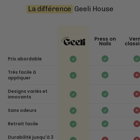
La différence
Geeli House
Press on
Vern
Nails
class
Prix abordable
Très facile à
appliquer
Designs variés et
innovants
Sans odeurs
Retrait facile
Durabilité jusqu'à 3