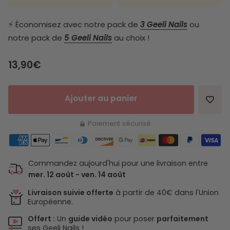
⚡️ Économisez avec notre pack de
3 Geeli Nails
ou
notre pack de
5 Geeli Nails
au choix !
Prix de vente
13,90€
Ajouter au panier
Paiement sécurisé
Commandez aujourd'hui pour une livraison entre
mer. 12 août - ven. 14 août
Livraison suivie offerte
à partir de 40€ dans l'Union
Européenne.
Offert :
Un
guide vidéo
pour poser
parfaitement
ses Geeli Nails !