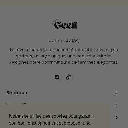
⭐⭐⭐⭐⭐
(4.81/5)
La révolution de la manucure à domicile : des ongles
parfaits, un style unique, une beauté sublimée.
Rejoignez notre communauté de femmes élégantes.
Boutique
Pack découverte
Liens utiles
Boutique
À propos
Notre site utilise des cookies pour garantir
Mentions légales
Accessoires
son bon fonctionnement et proposer une
Compte client
Mentions Légales