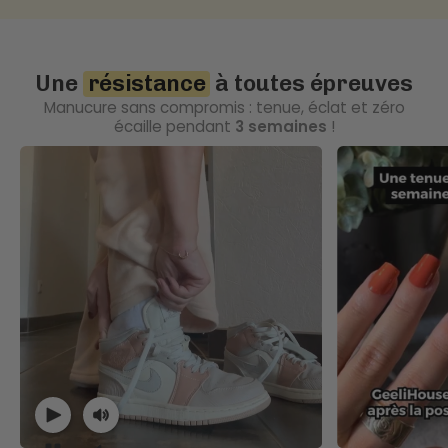
Une
résistance
à toutes épreuves
Manucure sans compromis : tenue, éclat et zéro
écaille pendant
3 semaines
!