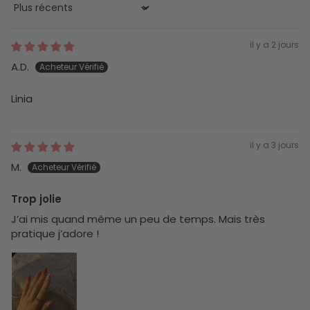
Sort by
il y a 2 jours
A.D.
Linia
il y a 3 jours
M.
Trop jolie
J’ai mis quand même un peu de temps. Mais très
pratique j’adore !