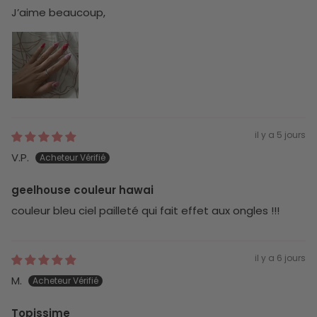
J’aime beaucoup,
il y a 5 jours
V.P.
geelhouse couleur hawai
couleur bleu ciel pailleté qui fait effet aux ongles !!!
il y a 6 jours
M.
Topissime