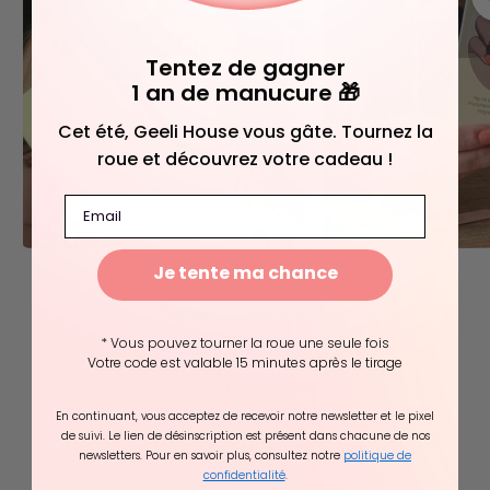
Tentez de gagner
1 an de manucure 🎁
Cet été, Geeli House vous gâte. Tournez la
roue et découvrez votre cadeau !
Email
Je tente ma chance
Témoignages
clients
* Vous pouvez tourner la roue une seule fois
4.81 sur 5
Votre code est valable 15 minutes après le tirage
Basé sur 5513 avis
En continuant, vous acceptez de recevoir notre newsletter et le pixel
4482
de suivi. Le lien de désinscription est présent dans chacune de nos
newsletters. Pour en savoir plus, consultez notre
politique de
1004
confidentialité
.
20